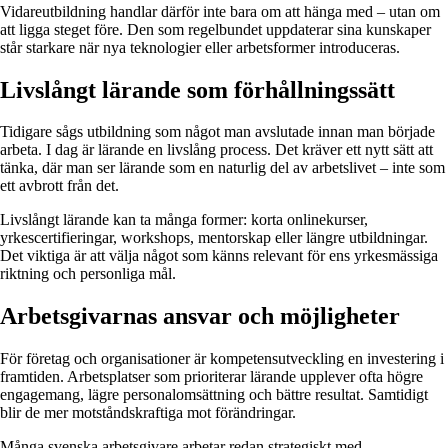
Vidareutbildning handlar därför inte bara om att hänga med – utan om
att ligga steget före. Den som regelbundet uppdaterar sina kunskaper
står starkare när nya teknologier eller arbetsformer introduceras.
Livslångt lärande som förhållningssätt
Tidigare sågs utbildning som något man avslutade innan man började
arbeta. I dag är lärande en livslång process. Det kräver ett nytt sätt att
tänka, där man ser lärande som en naturlig del av arbetslivet – inte som
ett avbrott från det.
Livslångt lärande kan ta många former: korta onlinekurser,
yrkescertifieringar, workshops, mentorskap eller längre utbildningar.
Det viktiga är att välja något som känns relevant för ens yrkesmässiga
riktning och personliga mål.
Arbetsgivarnas ansvar och möjligheter
För företag och organisationer är kompetensutveckling en investering i
framtiden. Arbetsplatser som prioriterar lärande upplever ofta högre
engagemang, lägre personalomsättning och bättre resultat. Samtidigt
blir de mer motståndskraftiga mot förändringar.
Många svenska arbetsgivare arbetar redan strategiskt med