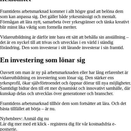
Framtidens arbetsmarknad kommer i allt högre grad att belöna dem
som kan anpassa sig. Det gäller både yrkesmässigt och mentalt.
Förmågan att lära nytt, samarbeta över yrkesgränser och tänka kreativt
blir minst lika viktig som formella meriter.
Vidareutbildning är därför inte bara ett sätt att behålla sin anställning –
det är en nyckel till att trivas och utvecklas i en värld i ständig
förändring. Den som investerar i sitt lärande investerar i sin framtid.
En investering som lönar sig
Oavsett om man är ny på arbetsmarknaden eller har lång erfarenhet är
vidareutbildning en investering som lönar sig. Den stärker ens
yrkesprofil, ökar självförtroendet och öppnar dörrar till nya möjligheter.
Samtidigt bidrar den till ett mer dynamiskt och innovativt samhälle, där
kunskap delas och utvecklas över generationer och branscher.
Framtidens arbetsmarknad tillhör dem som fortsätter att lära. Och det
bästa tillfället att börja – är nu.
Nyhetsbrev: Anmäl dig nu
Lär dig mer med ett klick - registrera dig för vår kostnadsfria e-
postserie.