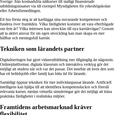
Sverige: från kostnadsfria nätkurser till statligt finansierade
utbildningsinsatser via till exempel Myndigheten för yrkeshögskolan
eller Arbetsförmedlingen.
Ett bra första steg är att kartlägga sina nuvarande kompetenser och
fundera över framtiden. Vilka färdigheter kommer att vara efterfrågade
om fem år? Vilka intressen kan utvecklas till nya karriärvägar? Genom
att ta aktivt ansvar för sin egen utveckling kan man skapa en mer
hållbar och meningsfull karriär.
Tekniken som lärandets partner
Digitaliseringen har gjort vidareutbildning mer tillgänglig än någonsin.
Onlineplattformar, digitala klassrum och interaktiva verktyg gör det
möjligt att studera när och var det passar. Det innebär att även den som
har ett heltidsjobb eller familj kan hitta tid för lärande.
Samtidigt öppnar tekniken för mer individanpassat lärande. Artificiell
intelligens kan hjälpa till att identifiera kompetensluckor och föreslå
relevanta kurser, medan virtuella simuleringar gör det möjligt att träna
praktiska färdigheter i realistiska miljöer.
Framtidens arbetsmarknad kräver
flexibilitet