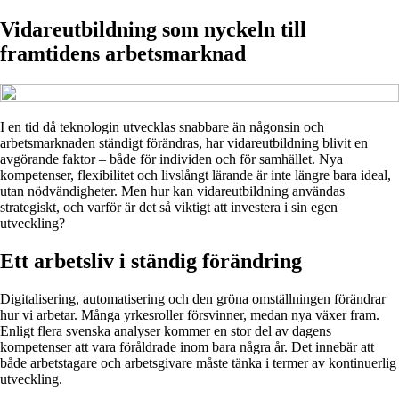
Vidareutbildning som nyckeln till
framtidens arbetsmarknad
I en tid då teknologin utvecklas snabbare än någonsin och
arbetsmarknaden ständigt förändras, har vidareutbildning blivit en
avgörande faktor – både för individen och för samhället. Nya
kompetenser, flexibilitet och livslångt lärande är inte längre bara ideal,
utan nödvändigheter. Men hur kan vidareutbildning användas
strategiskt, och varför är det så viktigt att investera i sin egen
utveckling?
Ett arbetsliv i ständig förändring
Digitalisering, automatisering och den gröna omställningen förändrar
hur vi arbetar. Många yrkesroller försvinner, medan nya växer fram.
Enligt flera svenska analyser kommer en stor del av dagens
kompetenser att vara föråldrade inom bara några år. Det innebär att
både arbetstagare och arbetsgivare måste tänka i termer av kontinuerlig
utveckling.